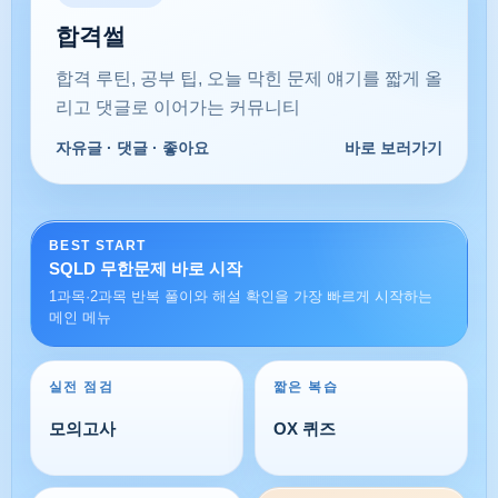
합격썰
SQLD 노랭이 개정판 해설강의
SUPER SQL 유튜브 채널에서 문제별 해설을
합격 루틴, 공부 팁, 오늘 막힌 문제 얘기를 짧게 올
바로 만나보세요.
리고 댓글로 이어가는 커뮤니티
강의 보러가기 ↗
SUPER SQL · YouTube
자유글 · 댓글 · 좋아요
바로 보러가기
BEST START
SQLD 무한문제 바로 시작
1과목·2과목 반복 풀이와 해설 확인을 가장 빠르게 시작하는
메인 메뉴
실전 점검
짧은 복습
모의고사
OX 퀴즈