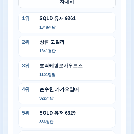
자세히
1
위
SQLD 유저 9261
1348
정답
2
위
상큼 고릴라
1341
정답
3
위
호떡케팔로사우르스
1151
정답
4
위
순수한 카카오열매
922
정답
5
위
SQLD 유저 6329
866
정답