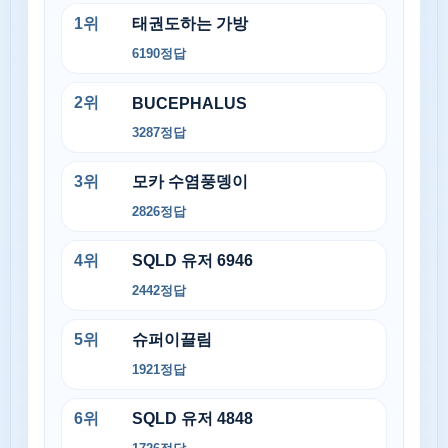
1
위
태권도하는 가방
6190
정답
2
위
BUCEPHALUS
3287
정답
3
위
모카 수염풍뎅이
2826
정답
4
위
SQLD 유저 6946
2442
정답
5
위
슈퍼이끌림
1921
정답
6
위
SQLD 유저 4848