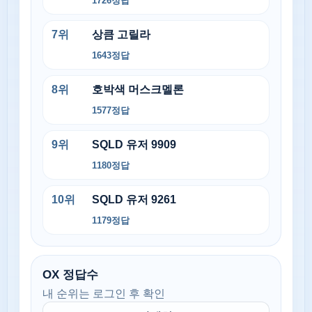
1726
정답
7
위
상큼 고릴라
1643
정답
8
위
호박색 머스크멜론
1577
정답
9
위
SQLD 유저 9909
1180
정답
10
위
SQLD 유저 9261
1179
정답
OX 정답수
내 순위는 로그인 후 확인