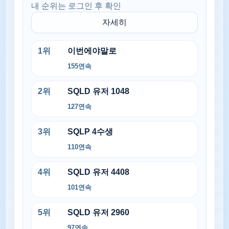
내 순위는 로그인 후 확인
자세히
1
위
이번에야말로
155
연속
2
위
SQLD 유저 1048
127
연속
3
위
SQLP 4수생
110
연속
4
위
SQLD 유저 4408
101
연속
5
위
SQLD 유저 2960
97
연속