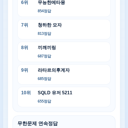
6
위
무능한메타몽
854
정답
7
위
청하한 모자
813
정답
8
위
끼깨끼링
687
정답
9
위
라타르의후계자
685
정답
10
위
SQLD 유저 5211
655
정답
무한문제 연속정답