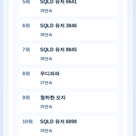
5
위
SQLD 유저 6641
39
연속
6
위
SQLD 유저 3846
38
연속
7
위
SQLD 유저 8845
38
연속
8
위
우디파파
37
연속
9
위
청하한 모자
35
연속
10
위
SQLD 유저 6898
34
연속