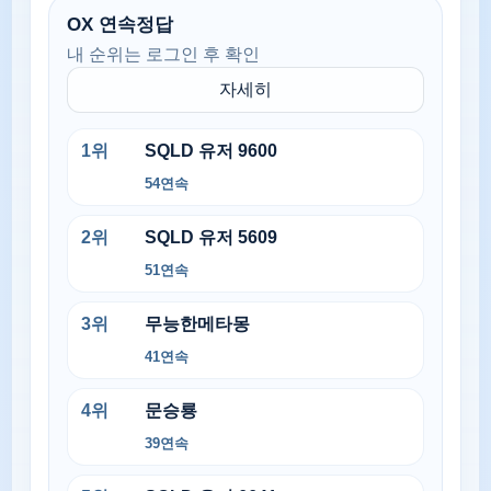
OX 연속정답
내 순위는 로그인 후 확인
자세히
1
위
SQLD 유저 9600
54
연속
2
위
SQLD 유저 5609
51
연속
3
위
무능한메타몽
41
연속
4
위
문승룡
39
연속