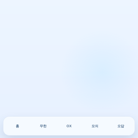
홈
무한
OX
모의
오답