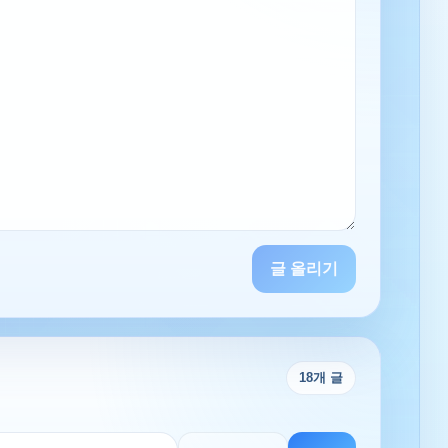
글 올리기
18
개 글