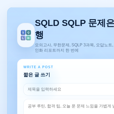
SQLD SQLP 문제
행
모의고사, 무한문제, SQLP 3과목, 오답노트,
인화 리포트까지 한 번에
WRITE A POST
짧은 글 쓰기