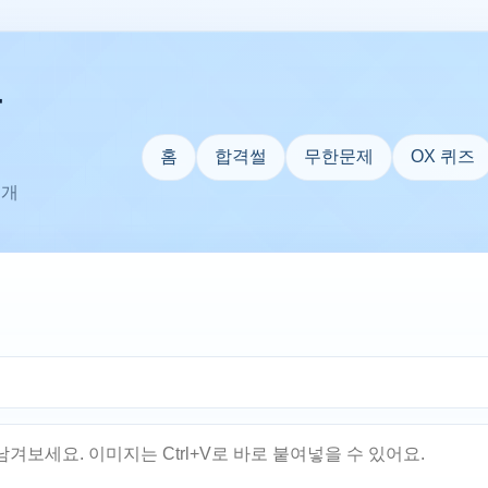
은
홈
합격썰
무한문제
OX 퀴즈
 개